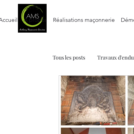
Accueil
À propos
Réalisations maçonnerie
Démo
Tous les posts
Travaux d'endu
Nettoyage toiture et façade