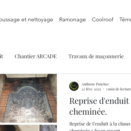
ussage et nettoyage
Ramonage
Coolroof
Tém
it
Chantier ARCADE
Travaux de maçonnerie
Catégorie sans titre
Ramonage
fumisteries
Anthony Pancher
22 févr. 2025
1 min de lecture
Reprise d'enduit
cheminée.
Reprise de l'enduit à la chaux 
cheminée a foyer ouvert.