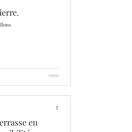
erre.
llons
terrasse en