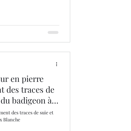
ur en pierre
t des traces de
e du badigeon à
.
ment des traces de suie et
ux Blanche