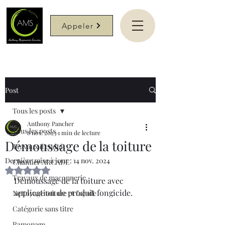
Appeler
Post
Tous les posts
Anthony Pancher
Tous les posts
8 nov. 2023
1 min de lecture
Démoussage de la toiture
Travaux d'enduit
Dernière mise à jour :
14 nov. 2024
Chantier ARCADE
Noté NaN étoiles sur 5.
Travaux de maçonnerie
Démoussage de la toiture avec 
application de produit fongicide.
Nettoyage toiture et façade
Catégorie sans titre
Ramonage