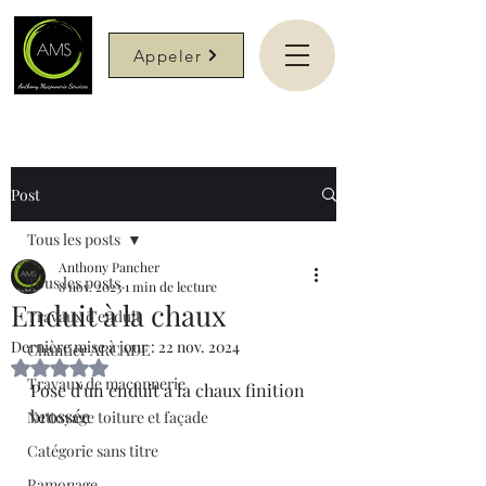
Appeler
Post
Tous les posts
Anthony Pancher
Tous les posts
8 nov. 2023
1 min de lecture
Enduit à la chaux
Travaux d'enduit
Dernière mise à jour :
22 nov. 2024
Chantier ARCADE
Noté NaN étoiles sur 5.
Travaux de maçonnerie
Pose d'un enduit a la chaux finition 
brossée
Nettoyage toiture et façade
Catégorie sans titre
Ramonage