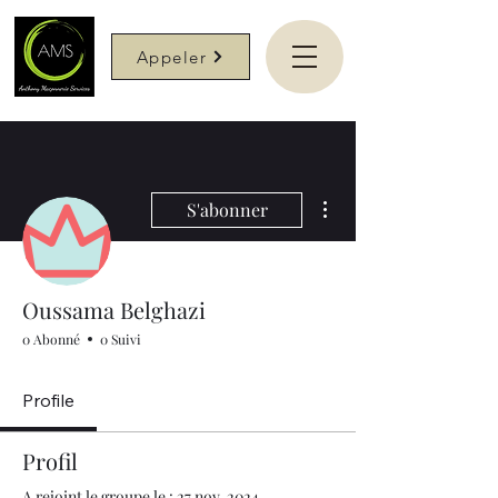
Appeler
Plus d'actions
S'abonner
Oussama Belghazi
0 Abonné
0 Suivi
Profile
Profil
A rejoint le groupe le : 27 nov. 2024