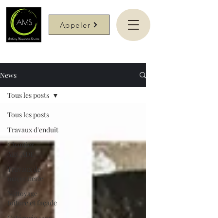
Appeler
News
Tous les posts
Tous les posts
Travaux d'enduit
Chantier
ARCADE
Travaux de
maçonnerie
Nettoyage
toiture et façade
Catégorie sans