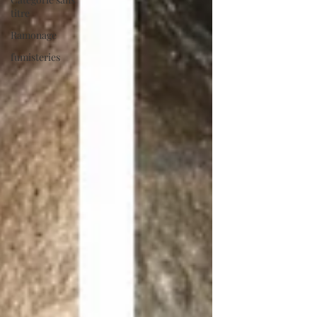
titre
Ramonage
fumisteries