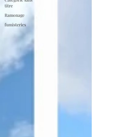
titre
Ramonage
fumisteries