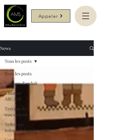
Appeler
News
Tous les posts
Tous les posts
Travaux d'enduit
Chantier
ARCADE
Travaux de
maçonnerie
Nettoyage
toiture et façade
Catégorie sans