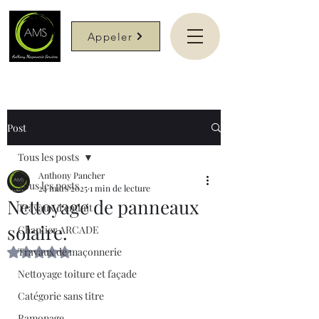
Appeler
Post
Tous les posts
Anthony Pancher
Tous les posts
24 mars 2025
1 min de lecture
Nettoyage de panneaux
Travaux d'enduit
solaire.
Chantier ARCADE
Travaux de maçonnerie
Noté NaN étoiles sur 5.
Nettoyage toiture et façade
Catégorie sans titre
Ramonage